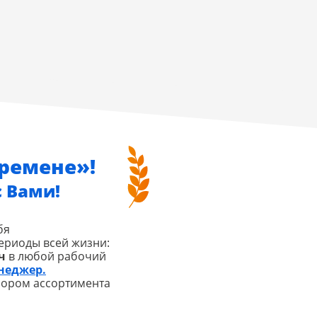
еремене»!
 Вами!
бя
ериоды всей жизни:
ч
в любой рабочий
неджер.
бором ассортимента