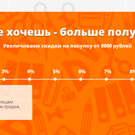
еремена"
 хочешь - больше пол
Увеличиваем скидки на покупку от 8000 рублей
3%
4%
5%
6%
7%
8
ельцам
ек продаж;