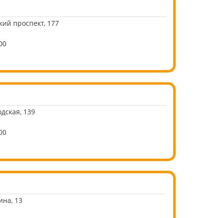
кий проспект, 177
00
дская, 139
00
ина, 13