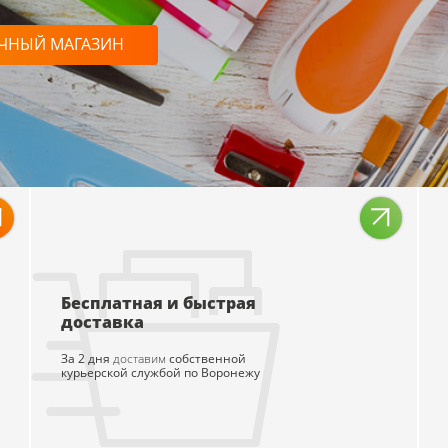
ЧНЫЙ МАГАЗИН
одробнее
Подробнее
Бесплатная и быстрая
доставка
За 2 дня
доставим
собственной
курьерской службой по Воронежу