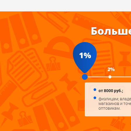
Скидки в интернет-магазине "П
Больше
1%
2%
от 8000 руб.;
физлицам; влад
магазинов и точ
оптовикам.