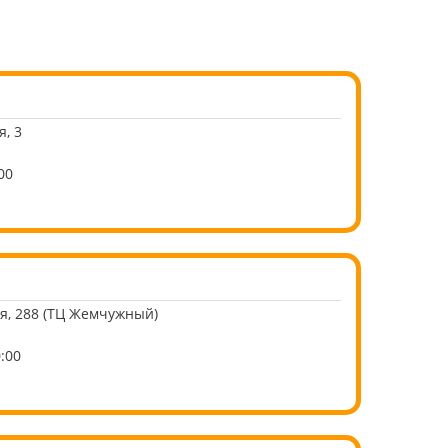
я, 3
00
ря, 288 (ТЦ Жемчужный)
0:00