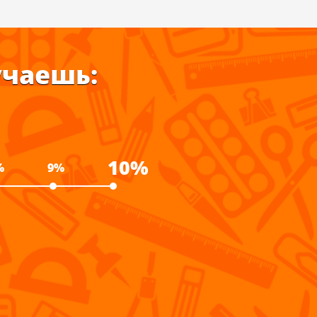
учаешь:
10%
%
9%