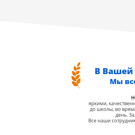
В Вашей 
Мы вс
Н
яркими, качествен
до школы, во время
день. З
Все наши сотрудни